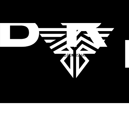
Skip
METAL CLIPPER
STYLING COMB No.1
STYLING COMB No.2
Takigami
to
Takigami
Takigami
Takigami
|
|
|
2025年2月3日
2025年2月4日
2025年2月3日
the
content
CLIPPER
TRIMMER
SHAVER
COMB
BRUSH
SHAVING
ACCESSORY
CLIPPER
TRIMMER
SHAVER
COMB
BRUSH
SHAVING
サイトポリシー
プライバシーポリシー
トリコインダ