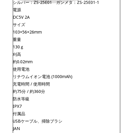
シルバー：ZS-25E01 ガンメタ：ZS-25E01-1
電源
DC5V 2A
サイズ
103×56×26mm
重量
130ｇ
刈高
約0.02mm
使用電池
リチウムイオン電池 (1000mAh)
充電時間 / 使用時間
約75分 / 約360分
防水等級
IPX7
付属品
USBケーブル、掃除ブラシ
JAN