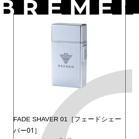
Skip
to
the
content
［フェードシェー
FADE SHAVER 01
バー01］